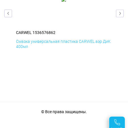
CARWEL 1536576862
CA
БмД
Смазка универсальная пластика CARWEL аэр ДиК
Сма
400мл
40
© Все права защищены.