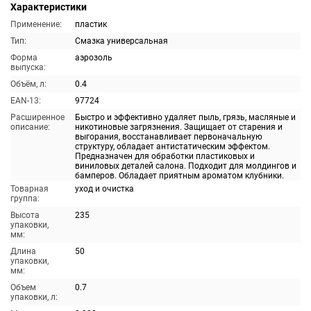
Характеристики
Применение:
пластик
Тип:
Смазка универсальная
Форма
аэрозоль
выпуска:
Объём, л:
0.4
EAN-13:
97724
Расширенное
Быстро и эффективно удаляет пыль, грязь, масляные и
описание:
никотиновые загрязнения. Защищает от старения и
выгорания, восстанавливает первоначальную
структуру, обладает антистатическим эффектом.
Предназначен для обработки пластиковых и
виниловых деталей салона. Подходит для молдингов и
бамперов. Обладает приятным ароматом клубники.
Товарная
уход и очистка
группа:
Высота
235
упаковки,
мм:
Длина
50
упаковки,
мм:
Объем
0.7
упаковки, л: