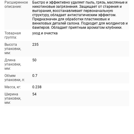
Расширенное
Быстро и эффективно удаляет пыль, грязь, масляные и
описание:
никотиновые загрязнения. Защищает от старения и
выгорания, восстанавливает первоначальную
структуру, обладает антистатическим эффектом.
Предназначен для обработки пластиковых и
виниловых деталей салона. Подходит для молдингов и
бамперов. Обладает приятным ароматом клубники.
Товарная
уход и очистка
группа:
Высота
235
упаковки,
мм:
Длина
50
упаковки,
мм:
Объем
0.7
упаковки, л:
Масса, кг:
0.238
Ширина
54
упаковки,
мм: