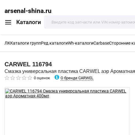
arsenal-shina.ru
Каталоги
ЛК
Каталоги групп
Ред.каталоги
Wh-каталоги
Carbase
Сторонние к
CARWEL
116794
Смазка универсальная пластика CARWEL аэр Ароматна
О бренде CARWEL
0 оценок