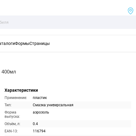
аталоги
Формы
Страницы
я 400мл
Характеристики
Применение:
пластик
Тип:
Смазка универсальная
Форма
аэрозоль
выпуска:
Объём, л:
0.4
EAN-13:
116794