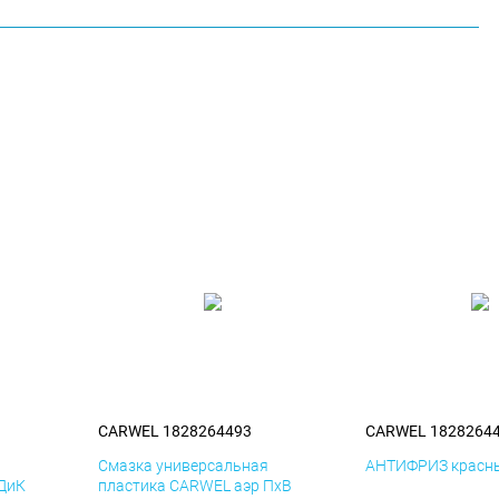
CARWEL 1828264493
CARWEL 1828264
я
Смазка универсальная
АНТИФРИЗ красны
 ДиК
пластика CARWEL аэр ПхВ