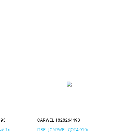
493
CARWEL 1828264493
й 1л.
ПВЕЦ CARWEL ДОТ4 910г