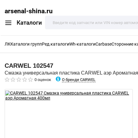
arsenal-shina.ru
Каталоги
ЛК
Каталоги групп
Ред.каталоги
Wh-каталоги
Carbase
Сторонние к
CARWEL
102547
Смазка универсальная пластика CARWEL аэр Ароматна
О бренде CARWEL
0 оценок