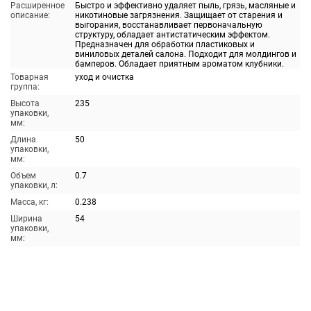
Расширенное
Быстро и эффективно удаляет пыль, грязь, масляные и
описание:
никотиновые загрязнения. Защищает от старения и
выгорания, восстанавливает первоначальную
структуру, обладает антистатическим эффектом.
Предназначен для обработки пластиковых и
виниловых деталей салона. Подходит для молдингов и
бамперов. Обладает приятным ароматом клубники.
Товарная
уход и очистка
группа:
Высота
235
упаковки,
мм:
Длина
50
упаковки,
мм:
Объем
0.7
упаковки, л:
Масса, кг:
0.238
Ширина
54
упаковки,
мм: