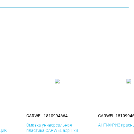
CARWEL 1810994664
CARWEL 1810994
я
Смазка универсальная
АНТИФРИЗ красны
 ДиК
пластика CARWEL аэр ПхВ