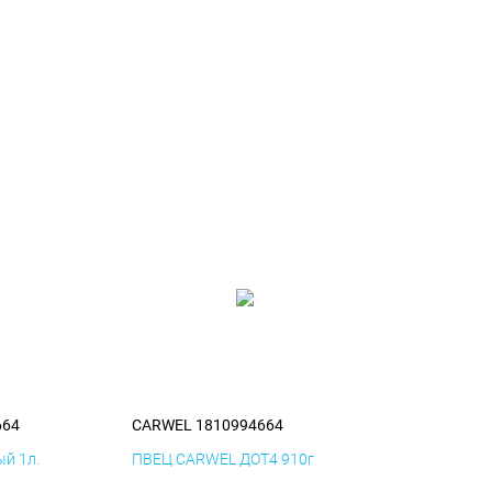
664
CARWEL 1810994664
й 1л.
ПВЕЦ CARWEL ДОТ4 910г