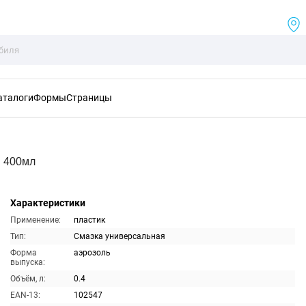
аталоги
Формы
Страницы
я 400мл
Характеристики
Применение:
пластик
Тип:
Смазка универсальная
Форма
аэрозоль
выпуска:
Объём, л:
0.4
EAN-13:
102547