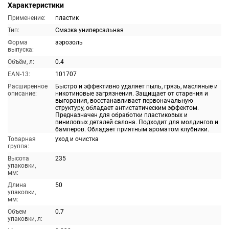
Характеристики
Применение:
пластик
Тип:
Смазка универсальная
Форма
аэрозоль
выпуска:
Объём, л:
0.4
EAN-13:
101707
Расширенное
Быстро и эффективно удаляет пыль, грязь, масляные и
описание:
никотиновые загрязнения. Защищает от старения и
выгорания, восстанавливает первоначальную
структуру, обладает антистатическим эффектом.
Предназначен для обработки пластиковых и
виниловых деталей салона. Подходит для молдингов и
бамперов. Обладает приятным ароматом клубники.
Товарная
уход и очистка
группа:
Высота
235
упаковки,
мм:
Длина
50
упаковки,
мм:
Объем
0.7
упаковки, л: