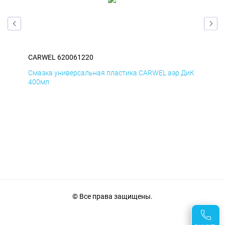
CARWEL 620061220
CA
БмД
Смазка универсальная пластика CARWEL аэр ДиК
Сма
400мл
40
© Все права защищены.