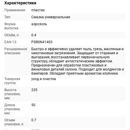
Характеристики
Применение:
пластик
Тип:
Смазка универсальная
Форма
аэрозоль
выпуска:
Объём, л:
0.4
EAN-13:
PSR0N41403
Расширенное
Быстро и эффективно удаляет пыль, грязь, масляные и
описание:
никотиновые загрязнения. Защищает от старения и
выгорания, восстанавливает первоначальную
структуру, обладает антистатическим эффектом.
Предназначен для обработки пластиковых и
виниловых деталей салона. Подходит для молдингов и
бамперов. Обладает приятным ароматом клубники.
Товарная
уход и очистка
группа:
Высота
235
упаковки,
мм:
Длина
50
упаковки,
мм:
Объем
0.7
упаковки, л: