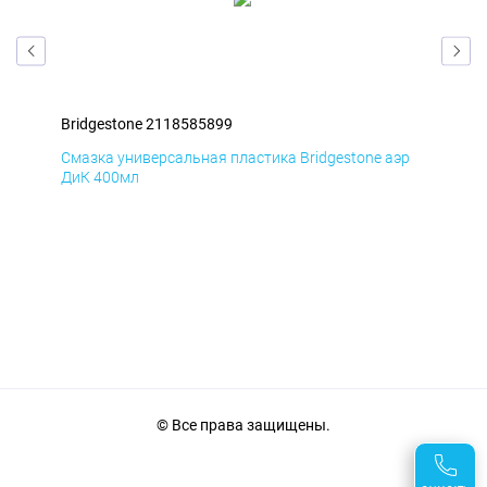
Bridgestone 2118585899
Bri
эр
Смазка универсальная пластика Bridgestone аэр
Сма
ДиК 400мл
ПхВ
© Все права защищены.