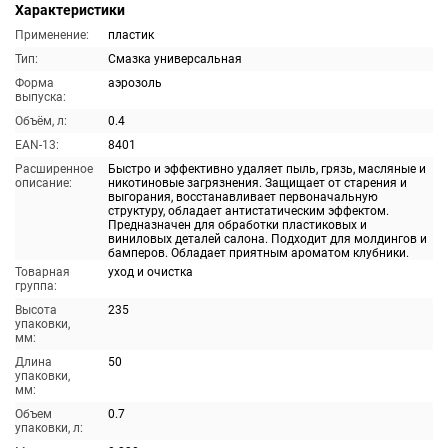
Характеристики
Применение:
пластик
Тип:
Смазка универсальная
Форма
аэрозоль
выпуска:
Объём, л:
0.4
EAN-13:
8401
Расширенное
Быстро и эффективно удаляет пыль, грязь, масляные и
описание:
никотиновые загрязнения. Защищает от старения и
выгорания, восстанавливает первоначальную
структуру, обладает антистатическим эффектом.
Предназначен для обработки пластиковых и
виниловых деталей салона. Подходит для молдингов и
бамперов. Обладает приятным ароматом клубники.
Товарная
уход и очистка
группа:
Высота
235
упаковки,
мм:
Длина
50
упаковки,
мм:
Объем
0.7
упаковки, л: