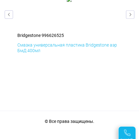
Bridgestone 996626525
Bri
Смазка универсальная пластика Bridgestone аэр
Сма
БмД 400мл
ДиК
© Все права защищены.