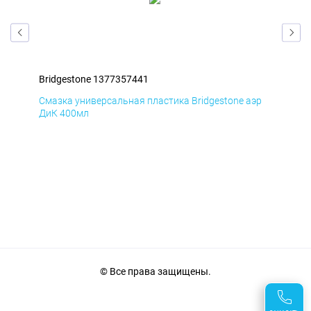
Bridgestone 1377357441
Bri
эр
Смазка универсальная пластика Bridgestone аэр
Сма
ДиК 400мл
ПхВ
© Все права защищены.