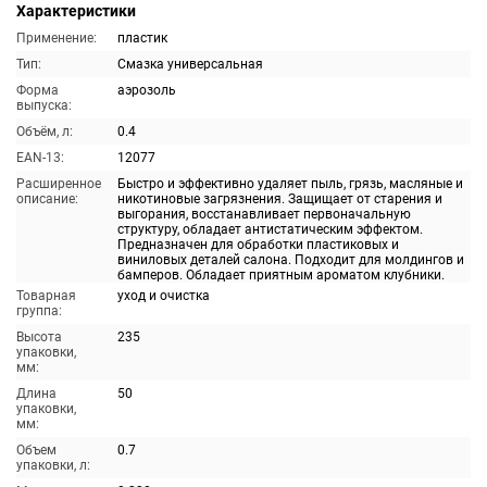
Характеристики
Применение:
пластик
Тип:
Смазка универсальная
Форма
аэрозоль
выпуска:
Объём, л:
0.4
EAN-13:
12077
Расширенное
Быстро и эффективно удаляет пыль, грязь, масляные и
описание:
никотиновые загрязнения. Защищает от старения и
выгорания, восстанавливает первоначальную
структуру, обладает антистатическим эффектом.
Предназначен для обработки пластиковых и
виниловых деталей салона. Подходит для молдингов и
бамперов. Обладает приятным ароматом клубники.
Товарная
уход и очистка
группа:
Высота
235
упаковки,
мм:
Длина
50
упаковки,
мм:
Объем
0.7
упаковки, л: