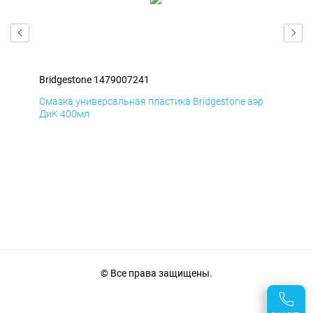
Bridgestone 1479007241
Bri
эр
Смазка универсальная пластика Bridgestone аэр
Сма
ДиК 400мл
ПхВ
© Все права защищены.