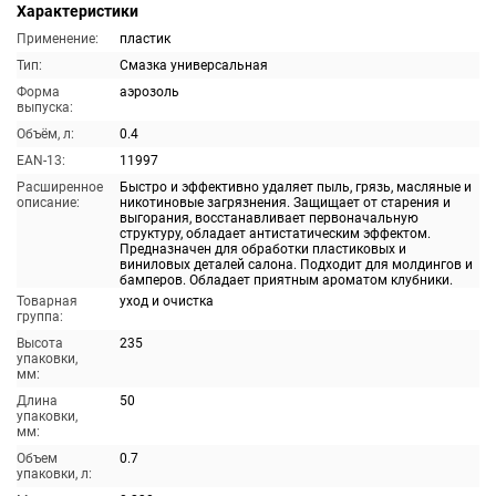
Характеристики
Применение:
пластик
Тип:
Смазка универсальная
Форма
аэрозоль
выпуска:
Объём, л:
0.4
EAN-13:
11997
Расширенное
Быстро и эффективно удаляет пыль, грязь, масляные и
описание:
никотиновые загрязнения. Защищает от старения и
выгорания, восстанавливает первоначальную
структуру, обладает антистатическим эффектом.
Предназначен для обработки пластиковых и
виниловых деталей салона. Подходит для молдингов и
бамперов. Обладает приятным ароматом клубники.
Товарная
уход и очистка
группа:
Высота
235
упаковки,
мм:
Длина
50
упаковки,
мм:
Объем
0.7
упаковки, л: