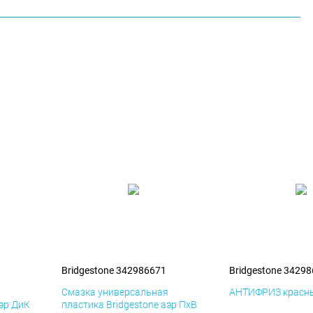
Bridgestone 342986671
Bridgestone 3429
я
Смазка универсальная
АНТИФРИЗ красны
аэр ДиК
пластика Bridgestone аэр ПхВ