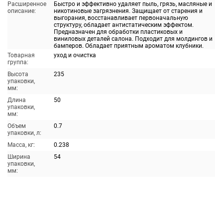
Расширенное
Быстро и эффективно удаляет пыль, грязь, масляные и
описание:
никотиновые загрязнения. Защищает от старения и
выгорания, восстанавливает первоначальную
структуру, обладает антистатическим эффектом.
Предназначен для обработки пластиковых и
виниловых деталей салона. Подходит для молдингов и
бамперов. Обладает приятным ароматом клубники.
Товарная
уход и очистка
группа:
Высота
235
упаковки,
мм:
Длина
50
упаковки,
мм:
Объем
0.7
упаковки, л:
Масса, кг:
0.238
Ширина
54
упаковки,
мм: