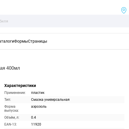
аталоги
Формы
Страницы
ная 400мл
Характеристики
Применение:
пластик
Тип:
Смазка универсальная
Форма
аэрозоль
выпуска:
Объём, л:
0.4
EAN-13:
11920