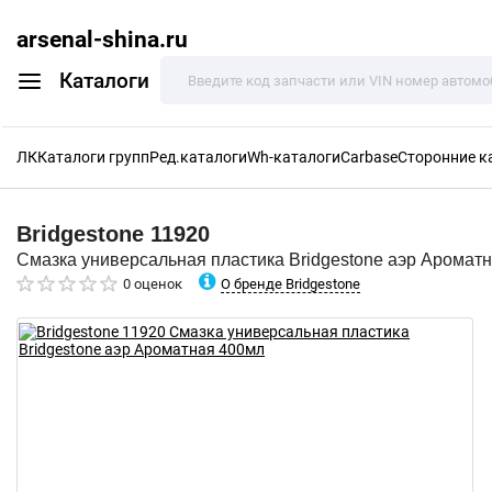
arsenal-shina.ru
Каталоги
ЛК
Каталоги групп
Ред.каталоги
Wh-каталоги
Carbase
Сторонние к
Bridgestone
11920
Смазка универсальная пластика Bridgestone аэр Аромат
О бренде Bridgestone
0 оценок