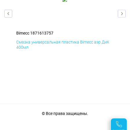
Bimecc 1871613757
Bim
мД
Смазка универсальная пластика Bimecc аэр ДиК
Сма
400мл
40
© Все права защищены.