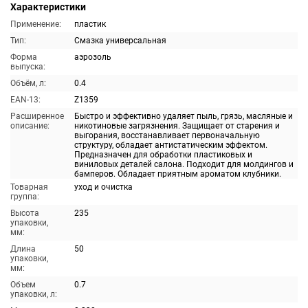
Характеристики
Применение:
пластик
Тип:
Смазка универсальная
Форма
аэрозоль
выпуска:
Объём, л:
0.4
EAN-13:
Z1359
Расширенное
Быстро и эффективно удаляет пыль, грязь, масляные и
описание:
никотиновые загрязнения. Защищает от старения и
выгорания, восстанавливает первоначальную
структуру, обладает антистатическим эффектом.
Предназначен для обработки пластиковых и
виниловых деталей салона. Подходит для молдингов и
бамперов. Обладает приятным ароматом клубники.
Товарная
уход и очистка
группа:
Высота
235
упаковки,
мм:
Длина
50
упаковки,
мм:
Объем
0.7
упаковки, л: