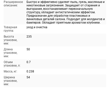
Расширенное
Быстро и эффективно удаляет пыль, грязь, масляные и
описание:
никотиновые загрязнения. Защищает от старения и
выгорания, восстанавливает первоначальную
структуру, обладает антистатическим эффектом.
Предназначен для обработки пластиковых и
виниловых деталей салона. Подходит для молдингов и
бамперов. Обладает приятным ароматом клубники.
Товарная
уход и очистка
группа:
Высота
235
упаковки,
мм:
Длина
50
упаковки,
мм:
Объем
0.7
упаковки, л:
Масса, кг:
0.238
Ширина
54
упаковки,
мм: