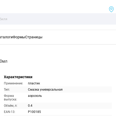
аталоги
Формы
Страницы
00мл
Характеристики
Применение:
пластик
Тип:
Смазка универсальная
Форма
аэрозоль
выпуска:
Объём, л:
0.4
EAN-13:
P100185