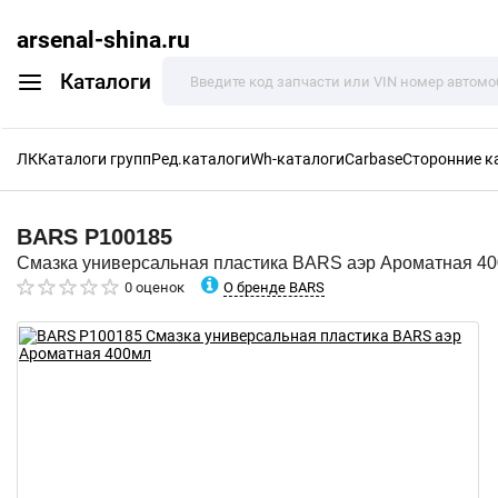
arsenal-shina.ru
Каталоги
ЛК
Каталоги групп
Ред.каталоги
Wh-каталоги
Carbase
Сторонние к
BARS
P100185
Смазка универсальная пластика BARS аэр Ароматная 4
О бренде BARS
0 оценок