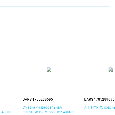
BARS 1785289695
BARS 1785289695
я
Смазка универсальная
АНТИФРИЗ красны
К 400мл
пластика BARS аэр ПхВ 400мл