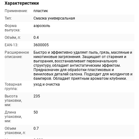
Характеристики
Применение:
пластик
Тип:
Смазка универсальная
Форма
аэрозоль
выпуска:
Объём, л:
0.4
EAN-13:
3600005
Расширенное
Быстро и эффективно удаляет пыль, грязь, масляные и
описание:
никотиновые загрязнения. Защищает от старения и
выгорания, восстанавливает первоначальную
структуру, обладает антистатическим эффектом.
Предназначен для обработки пластиковых и
виниловых деталей салона. Подходит для молдингов и
бамперов. Обладает приятным ароматом клубники.
Товарная
уход и очистка
группа:
Высота
235
упаковки,
мм:
Длина
50
упаковки,
мм:
Объем
0.7
упаковки, л: