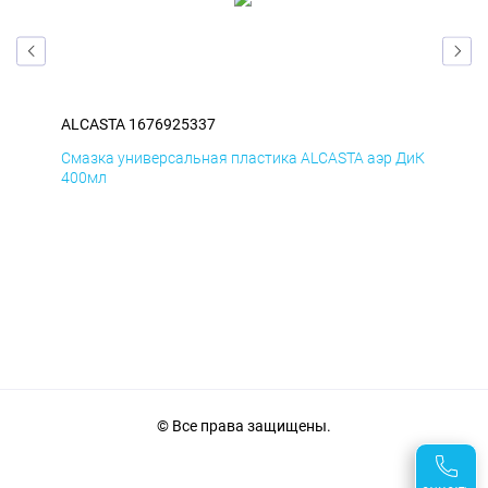
ALCASTA 1676925337
ALC
Смазка универсальная пластика ALCASTA аэр ДиК
Сма
400мл
40
© Все права защищены.